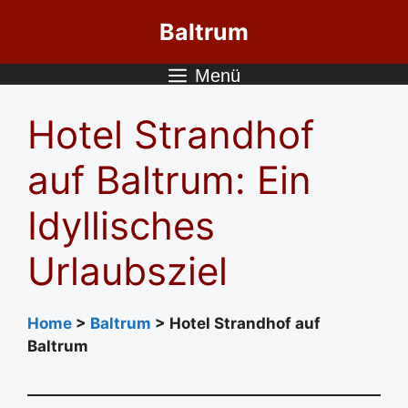
Zum
Baltrum
Inhalt
springen
Menü
Hotel Strandhof
auf Baltrum: Ein
Idyllisches
Urlaubsziel
Home
>
Baltrum
> Hotel Strandhof auf
Baltrum