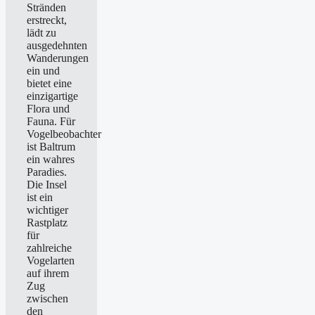
Stränden
erstreckt,
lädt zu
ausgedehnten
Wanderungen
ein und
bietet eine
einzigartige
Flora und
Fauna. Für
Vogelbeobachter
ist Baltrum
ein wahres
Paradies.
Die Insel
ist ein
wichtiger
Rastplatz
für
zahlreiche
Vogelarten
auf ihrem
Zug
zwischen
den