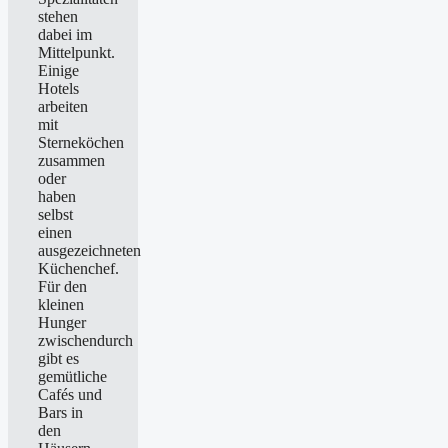
stehen
dabei im
Mittelpunkt.
Einige
Hotels
arbeiten
mit
Sterneköchen
zusammen
oder
haben
selbst
einen
ausgezeichneten
Küchenchef.
Für den
kleinen
Hunger
zwischendurch
gibt es
gemütliche
Cafés und
Bars in
den