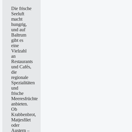
Die frische
Seeluft
macht
hungrig,
und auf
Baltrum
gibt es
eine
Vielzahl
an
Restaurants
und Cafés,
die
regionale
Spezialitäten
und
frische
Meeresfrüchte
anbieten.
Ob
Krabbenbrot,
Matjesfilet
oder
Austern –