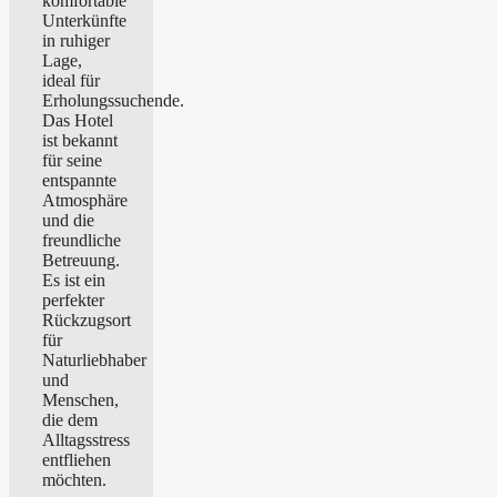
komfortable
Unterkünfte
in ruhiger
Lage,
ideal für
Erholungssuchende.
Das Hotel
ist bekannt
für seine
entspannte
Atmosphäre
und die
freundliche
Betreuung.
Es ist ein
perfekter
Rückzugsort
für
Naturliebhaber
und
Menschen,
die dem
Alltagsstress
entfliehen
möchten.