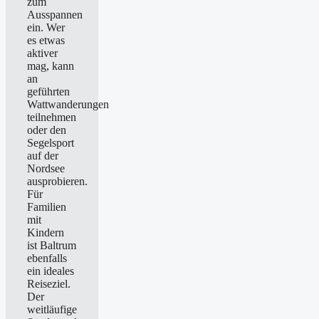
zum
Ausspannen
ein. Wer
es etwas
aktiver
mag, kann
an
geführten
Wattwanderungen
teilnehmen
oder den
Segelsport
auf der
Nordsee
ausprobieren.
Für
Familien
mit
Kindern
ist Baltrum
ebenfalls
ein ideales
Reiseziel.
Der
weitläufige