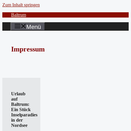
Zum Inhalt springen
Baltrum
Menü
Impressum
Urlaub
auf
Baltrum:
Ein Stück
Inselparadies
in der
Nordsee