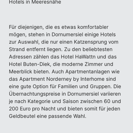
Hotels in Meeresnähe
Für diejenigen, die es etwas komfortabler
mögen, stehen in Dornumersiel einige Hotels
zur Auswahl, die nur einen Katzensprung vom
Strand entfernt liegen. Zu den beliebtesten
Adressen zählen das Hotel HaWattn und das
Hotel Buten-Diek, die moderne Zimmer und
Meerblick bieten. Auch Apartmentanlagen wie
das Apartment Norderney by Interhome sind
eine gute Option für Familien und Gruppen. Die
Übernachtungspreise in Dornumersiel variieren
je nach Kategorie und Saison zwischen 60 und
200 Euro pro Nacht und bieten somit für jeden
Geldbeutel eine passende Wahl.