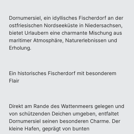
Dornumersiel, ein idyllisches Fischerdorf an der
ostfriesischen Nordseeküste in Niedersachsen,
bietet Urlaubern eine charmante Mischung aus
maritimer Atmosphäre, Naturerlebnissen und
Erholung.
Ein historisches Fischerdorf mit besonderem
Flair
Direkt am Rande des Wattenmeers gelegen und
von schützenden Deichen umgeben, entfaltet
Dornumersiel seinen besonderen Charme. Der
kleine Hafen, geprägt von bunten