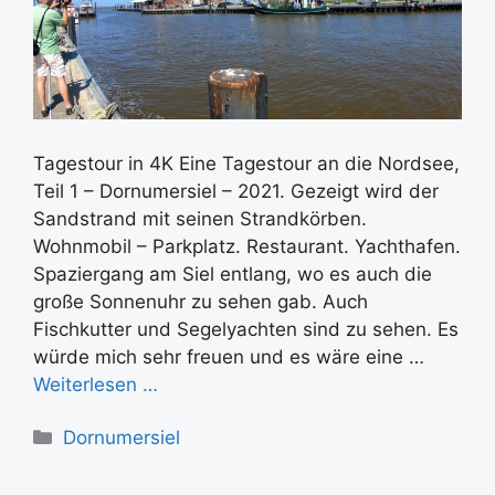
Tagestour in 4K Eine Tagestour an die Nordsee,
Teil 1 – Dornumersiel – 2021. Gezeigt wird der
Sandstrand mit seinen Strandkörben.
Wohnmobil – Parkplatz. Restaurant. Yachthafen.
Spaziergang am Siel entlang, wo es auch die
große Sonnenuhr zu sehen gab. Auch
Fischkutter und Segelyachten sind zu sehen. Es
würde mich sehr freuen und es wäre eine …
Weiterlesen …
Kategorien
Dornumersiel