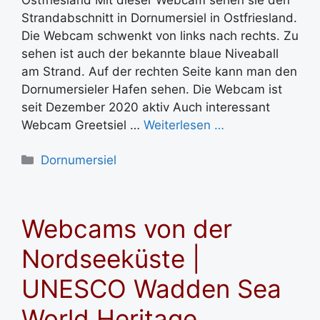
Ostfriesland Mit dieser Webcam sehen sie den
Strandabschnitt in Dornumersiel in Ostfriesland.
Die Webcam schwenkt von links nach rechts. Zu
sehen ist auch der bekannte blaue Niveaball
am Strand. Auf der rechten Seite kann man den
Dornumersieler Hafen sehen. Die Webcam ist
seit Dezember 2020 aktiv Auch interessant
Webcam Greetsiel …
Weiterlesen …
Kategorien
Dornumersiel
Webcams von der
Nordseeküste |
UNESCO Wadden Sea
World Heritage