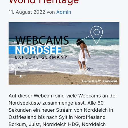
11. August 2022
von
Admin
Auf dieser Webcam sind viele Webcams an der
Nordseeküste zusammengefasst. Alle 60
Sekunden ein neuer Stream von Norddeich in
Ostfriesland bis nach Sylt in Nordfriesland
Borkum, Juist, Norddeich HDG, Norddeich