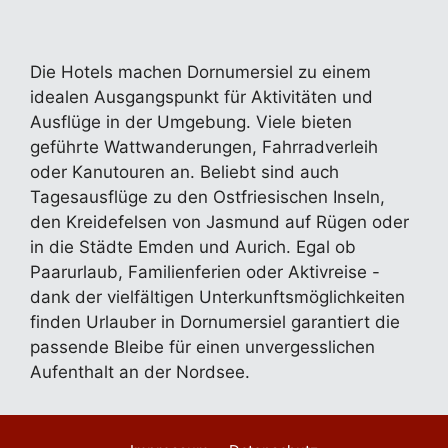
Die Hotels machen Dornumersiel zu einem
idealen Ausgangspunkt für Aktivitäten und
Ausflüge in der Umgebung. Viele bieten
geführte Wattwanderungen, Fahrradverleih
oder Kanutouren an. Beliebt sind auch
Tagesausflüge zu den Ostfriesischen Inseln,
den Kreidefelsen von Jasmund auf Rügen oder
in die Städte Emden und Aurich. Egal ob
Paarurlaub, Familienferien oder Aktivreise -
dank der vielfältigen Unterkunftsmöglichkeiten
finden Urlauber in Dornumersiel garantiert die
passende Bleibe für einen unvergesslichen
Aufenthalt an der Nordsee.