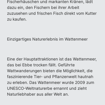
Fischerhäuschen und markanten Kränen, lädt
dazu ein, den Fischern bei ihrer Arbeit
zuzusehen und frischen Fisch direkt vom Kutter
zu kaufen.
Einzigartiges Naturerlebnis im Wattenmeer
Eine der Hauptattraktionen ist das Wattenmeer,
das bei Ebbe trocken fällt. Geführte
Wattwanderungen bieten die Möglichkeit, die
faszinierende Tier- und Pflanzenwelt hautnah
zu erleben. Das Wattenmeer wurde 2009 zum
UNESCO-Weltnaturerbe ernannt und zieht
Naturliebhaber aus aller Welt an.