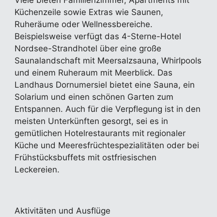
Viele bieten Familienzimmer, Apartments mit
Küchenzeile sowie Extras wie Saunen,
Ruheräume oder Wellnessbereiche.
Beispielsweise verfügt das 4-Sterne-Hotel
Nordsee-Strandhotel über eine große
Saunalandschaft mit Meersalzsauna, Whirlpools
und einem Ruheraum mit Meerblick. Das
Landhaus Dornumersiel bietet eine Sauna, ein
Solarium und einen schönen Garten zum
Entspannen. Auch für die Verpflegung ist in den
meisten Unterkünften gesorgt, sei es in
gemütlichen Hotelrestaurants mit regionaler
Küche und Meeresfrüchtespezialitäten oder bei
Frühstücksbuffets mit ostfriesischen
Leckereien.
Aktivitäten und Ausflüge