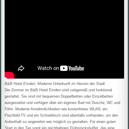
B&B Hotel Emden: Moderne Unterkunft im Herzen der Stadt
Die Zimmer im B&B Hotel Emden sind zeitgemäß und funktional
gestaltet. Sie sind mit bequemen Doppelbetten oder Einzelbetten
ausgestattet und verfügen über ein eigenes Bad mit Dusche, WC und
Föhn. Moderne Annehmlichkeiten wie kostenfreies WLAN, ein
Flachbild-TV und ein Schreibtisch sind ebenfalls vorhanden, um den
Aufenthalt so angenehm wie möglich zu gestalten. Für einen guten
Start in den Tag sorgt ein reichhaltiges Frühstücksbuffet, das eine