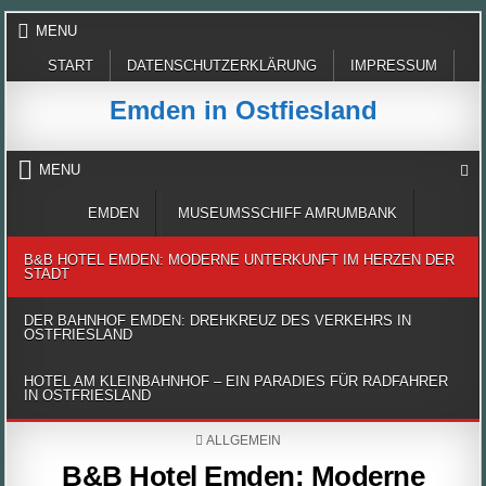
Skip
MENU
to
content
START
DATENSCHUTZERKLÄRUNG
IMPRESSUM
Emden in Ostfiesland
MENU
EMDEN
MUSEUMSSCHIFF AMRUMBANK
B&B HOTEL EMDEN: MODERNE UNTERKUNFT IM HERZEN DER
STADT
DER BAHNHOF EMDEN: DREHKREUZ DES VERKEHRS IN
OSTFRIESLAND
HOTEL AM KLEINBAHNHOF – EIN PARADIES FÜR RADFAHRER
IN OSTFRIESLAND
POSTED
ALLGEMEIN
IN
B&B Hotel Emden: Moderne