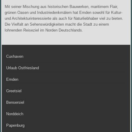
Mit seiner Mischung aus historischen Bauwerken, maritimem Flair,
grünen Oasen und Industriedenkmälern hat Emden sowohl für Kultur-
und Architekturinteressierte als auch für Naturliebhaber viel zu bieten.
Die Vielfalt an Sehenswürdigkeiten macht die Stadt zu einem
lohnenden Reiseziel im Norden Deutschlands.
Cuxhaven
Urlaub Ostfriesland
Emden
Greetsiel
Bensersiel
Norddeich
Papenburg