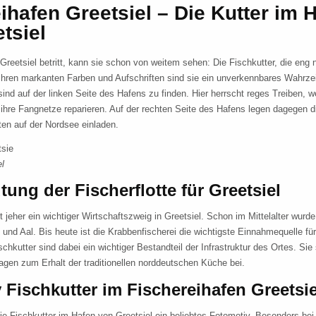
ihafen Greetsiel – Die Kutter im 
tsiel
reetsiel betritt, kann sie schon von weitem sehen: Die Fischkutter, die eng
t ihren markanten Farben und Aufschriften sind sie ein unverkennbares Wahrze
sind auf der linken Seite des Hafens zu finden. Hier herrscht reges Treiben, w
ihre Fangnetze reparieren. Auf der rechten Seite des Hafens legen dagegen d
ten auf der Nordsee einladen.
l
ung der Fischerflotte für Greetsiel
it jeher ein wichtiger Wirtschaftszweig in Greetsiel. Schon im Mittelalter wurde 
und Aal. Bis heute ist die Krabbenfischerei die wichtigste Einnahmequelle für
schkutter sind dabei ein wichtiger Bestandteil der Infrastruktur des Ortes. Sie
ragen zum Erhalt der traditionellen norddeutschen Küche bei.
 Fischkutter im Fischereihafen Greetsie
ie Fischkutter im Hafen von Greetsiel ein beliebtes Fotomotiv. Besonders bei F