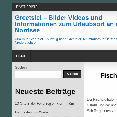
Skip
EAST FRISIA
to
content
Greetsiel – Bilder Videos und
Informationen zum Urlaubsort an 
Nordsee
Urlaub in Greetsiel – Ausflug nach Greetsiel, Krummhörn in Ostfries
Niedersachsen
HOME
Suchen
Fisch
Suchen
Neueste Beiträge
Der Fischereihafen 
10 Orte in der Ferienregion Krummhörn
Hafens und der angr
Schiffe gehören zur
Ostfriesland im Winter