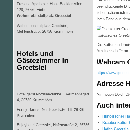
Fresena-Apotheke, Hans-Böckler-Allee
beeindruckende Bild
126, 26759 Hinte
lieber actionreich 
Wohnmobilstellplatz Greetsiel
ihren Fang aus dem
Wohnmobilstellplatz Greetsiel,
Mühlenstraße, 26736 Krummhörn
Historisches Greetsi
Die Kutter sind mei
Ausflugsschiffe an.
Hotels und
Gästezimmer in
Webcam G
Greetsiel
https://www.greets
Adresse H
Hotel garni Nordseekrabbe, Evermannsgatt
Am neuen Deich 2
4, 26736 Krummhörn
Auch inte
Fenny Harms, Nordseestraße 18, 26736
Krummhörn
Historischer Ha
Krabbenkutter H
Enjoyhotel Greetsiel, Hafenstraße 2, 26736
Hafen Greetsie