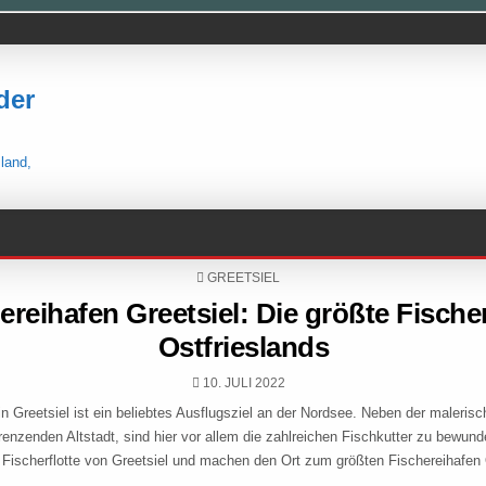
der
land,
POSTED
GREETSIEL
IN
ereihafen Greetsiel: Die größte Fischer
Ostfrieslands
PUBLISHED
10. JULI 2022
DATE:
in Greetsiel ist ein beliebtes Ausflugsziel an der Nordsee. Neben der maleris
enzenden Altstadt, sind hier vor allem die zahlreichen Fischkutter zu bewun
 Fischerflotte von Greetsiel und machen den Ort zum größten Fischereihafen 