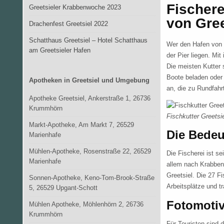
Fischere
Greetsieler Krabbenwoche 2023
von Gree
Drachenfest Greetsiel 2022
Schatthaus Greetsiel – Hotel Schatthaus
Wer den Hafen von G
am Greetsieler Hafen
der Pier liegen. Mi
Die meisten Kutter 
Boote beladen oder 
Apotheken in Greetsiel und Umgebung
an, die zu Rundfahr
Apotheke Greetsiel, Ankerstraße 1, 26736
Krummhörn
Fischkutter Greetsie
Markt-Apotheke, Am Markt 7, 26529
Die Bedeut
Marienhafe
Mühlen-Apotheke, Rosenstraße 22, 26529
Die Fischerei ist se
Marienhafe
allem nach Krabben 
Greetsiel. Die 27 Fi
Sonnen-Apotheke, Keno-Tom-Brook-Straße
Arbeitsplätze und t
5, 26529 Upgant-Schott
Fotomotiv
Mühlen Apotheke, Möhlenhörn 2, 26736
Krummhörn
Für Touristen sind d