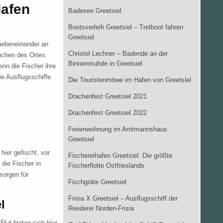
Hafen
Badesee Greetsiel
Bootsverleih Greetsiel – Tretboot fahren
Greetsiel
 nebeneinander an
Christel Lechner – Badende an der
ichen des Ortes.
Binnenmuhde in Greetsiel
enn die Fischer ihre
ie Ausflugsschiffe
Die Touristenmöwe im Hafen von Greetsiel
Drachenfest Greetsiel 2021
Drachenfest Greetsiel 2022
Ferienwohnung im Amtmannshaus
Greetsiel
hier gefischt, vor
Fischereihafen Greetsiel: Die größte
 die Fischer in
Fischerflotte Ostfrieslands
 sorgen für
Fischgräte Greetsiel
Frisia X Greetsiel – Ausflugsschiff der
l
Reederei Norden-Frisia
lut bieten sich hier