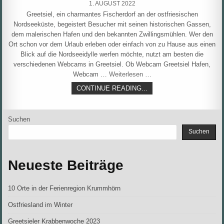
PUBLISHED
1. AUGUST 2022
DATE:
Greetsiel, ein charmantes Fischerdorf an der ostfriesischen
Nordseeküste, begeistert Besucher mit seinen historischen Gassen,
dem malerischen Hafen und den bekannten Zwillingsmühlen. Wer den
Ort schon vor dem Urlaub erleben oder einfach von zu Hause aus einen
Blick auf die Nordseeidylle werfen möchte, nutzt am besten die
verschiedenen Webcams in Greetsiel. Ob Webcam Greetsiel Hafen,
Webcam …
Weiterlesen …
GREETSIEL
CONTINUE READING...
FUSSGÄNGERZONE W
EBCAM
Suchen
Suchen
Neueste Beiträge
10 Orte in der Ferienregion Krummhörn
Ostfriesland im Winter
Greetsieler Krabbenwoche 2023