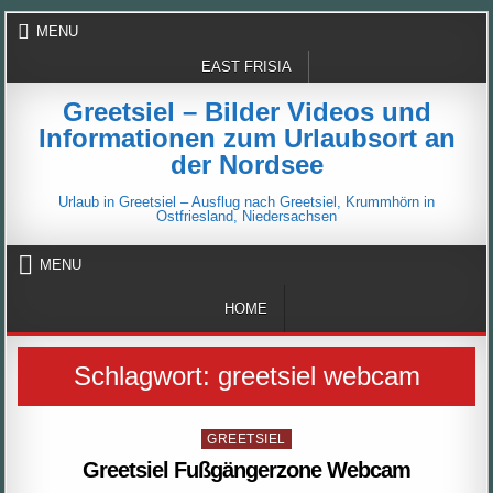
Skip
MENU
to
content
EAST FRISIA
Greetsiel – Bilder Videos und
Informationen zum Urlaubsort an
der Nordsee
Urlaub in Greetsiel – Ausflug nach Greetsiel, Krummhörn in
Ostfriesland, Niedersachsen
MENU
HOME
Schlagwort:
greetsiel webcam
Posted
GREETSIEL
in
Greetsiel Fußgängerzone Webcam