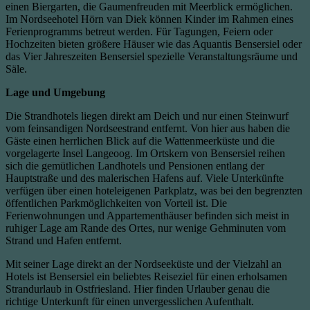
einen Biergarten, die Gaumenfreuden mit Meerblick ermöglichen.
Im Nordseehotel Hörn van Diek können Kinder im Rahmen eines
Ferienprogramms betreut werden. Für Tagungen, Feiern oder
Hochzeiten bieten größere Häuser wie das Aquantis Bensersiel oder
das Vier Jahreszeiten Bensersiel spezielle Veranstaltungsräume und
Säle.
Lage und Umgebung
Die Strandhotels liegen direkt am Deich und nur einen Steinwurf
vom feinsandigen Nordseestrand entfernt. Von hier aus haben die
Gäste einen herrlichen Blick auf die Wattenmeerküste und die
vorgelagerte Insel Langeoog. Im Ortskern von Bensersiel reihen
sich die gemütlichen Landhotels und Pensionen entlang der
Hauptstraße und des malerischen Hafens auf. Viele Unterkünfte
verfügen über einen hoteleigenen Parkplatz, was bei den begrenzten
öffentlichen Parkmöglichkeiten von Vorteil ist. Die
Ferienwohnungen und Appartementhäuser befinden sich meist in
ruhiger Lage am Rande des Ortes, nur wenige Gehminuten vom
Strand und Hafen entfernt.
Mit seiner Lage direkt an der Nordseeküste und der Vielzahl an
Hotels ist Bensersiel ein beliebtes Reiseziel für einen erholsamen
Strandurlaub in Ostfriesland. Hier finden Urlauber genau die
richtige Unterkunft für einen unvergesslichen Aufenthalt.