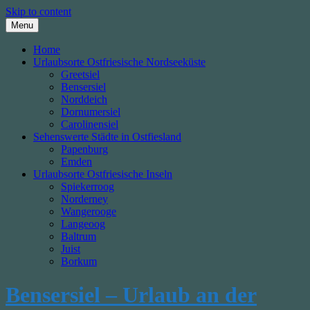
Skip to content
Menu
Home
Urlaubsorte Ostfriesische Nordseeküste
Greetsiel
Bensersiel
Norddeich
Dornumersiel
Carolinensiel
Sehenswerte Städte in Ostfiesland
Papenburg
Emden
Urlaubsorte Ostfriesische Inseln
Spiekerroog
Norderney
Wangerooge
Langeoog
Baltrum
Juist
Borkum
Bensersiel – Urlaub an der