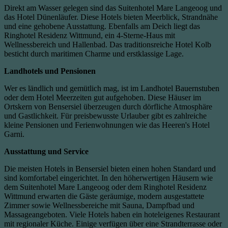
Direkt am Wasser gelegen sind das Suitenhotel Mare Langeoog und
das Hotel Dünenläufer. Diese Hotels bieten Meerblick, Strandnähe
und eine gehobene Ausstattung. Ebenfalls am Deich liegt das
Ringhotel Residenz Wittmund, ein 4-Sterne-Haus mit
Wellnessbereich und Hallenbad. Das traditionsreiche Hotel Kolb
besticht durch maritimen Charme und erstklassige Lage.
Landhotels und Pensionen
Wer es ländlich und gemütlich mag, ist im Landhotel Bauernstuben
oder dem Hotel Meerzeiten gut aufgehoben. Diese Häuser im
Ortskern von Bensersiel überzeugen durch dörfliche Atmosphäre
und Gastlichkeit. Für preisbewusste Urlauber gibt es zahlreiche
kleine Pensionen und Ferienwohnungen wie das Heeren's Hotel
Garni.
Ausstattung und Service
Die meisten Hotels in Bensersiel bieten einen hohen Standard und
sind komfortabel eingerichtet. In den höherwertigen Häusern wie
dem Suitenhotel Mare Langeoog oder dem Ringhotel Residenz
Wittmund erwarten die Gäste geräumige, modern ausgestattete
Zimmer sowie Wellnessbereiche mit Sauna, Dampfbad und
Massageangeboten. Viele Hotels haben ein hoteleigenes Restaurant
mit regionaler Küche. Einige verfügen über eine Strandterrasse oder