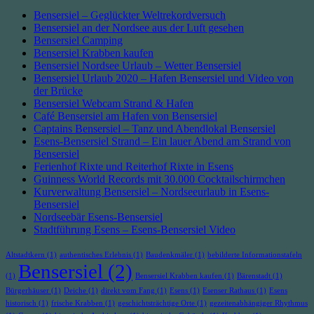
Bensersiel – Geglückter Weltrekordversuch
Bensersiel an der Nordsee aus der Luft gesehen
Bensersiel Camping
Bensersiel Krabben kaufen
Bensersiel Nordsee Urlaub – Wetter Bensersiel
Bensersiel Urlaub 2020 – Hafen Bensersiel und Video von
der Brücke
Bensersiel Webcam Strand & Hafen
Café Bensersiel am Hafen von Bensersiel
Captains Bensersiel – Tanz und Abendlokal Bensersiel
Esens-Bensersiel Strand – Ein lauer Abend am Strand von
Bensersiel
Ferienhof Rixte und Reiterhof Rixte in Esens
Guinness World Records mit 30.000 Cocktailschirmchen
Kurverwaltung Bensersiel – Nordseeurlaub in Esens-
Bensersiel
Nordseebär Esens-Bensersiel
Stadtführung Esens – Esens-Bensersiel Video
Altstadtkern
(1)
authentisches Erlebnis
(1)
Baudenkmäler
(1)
bebilderte Informationstafeln
Bensersiel
(2)
(1)
Bensersiel Krabben kaufen
(1)
Bärenstadt
(1)
Bürgerhäuser
(1)
Deiche
(1)
direkt vom Fang
(1)
Esens
(1)
Esenser Rathaus
(1)
Esens
historisch
(1)
frische Krabben
(1)
geschichtsträchtige Orte
(1)
gezeitenabhängiger Rhythmus