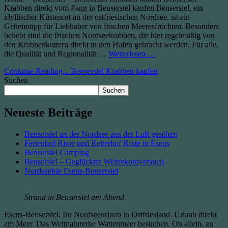
Krabben direkt vom Fang in Bensersiel kaufen Bensersiel, ein
idyllischer Küstenort an der ostfriesischen Nordsee, ist ein
Geheimtipp für Liebhaber von frischen Meeresfrüchten. Besonders
beliebt sind die frischen Nordseekrabben, die hier regelmäßig von
den Krabbenkuttern direkt in den Hafen gebracht werden. Für alle,
die Qualität und Regionalität …
Weiterlesen …
Continue Reading...
Bensersiel Krabben kaufen
Suchen
Suchen
Neueste Beiträge
Bensersiel an der Nordsee aus der Luft gesehen
Ferienhof Rixte und Reiterhof Rixte in Esens
Bensersiel Camping
Bensersiel – Geglückter Weltrekordversuch
Nordseebär Esens-Bensersiel
Strand in Bensersiel am Abend
Esens-Bensersiel: Ihr Nordseeurlaub in Ostfriesland. Urlaub direkt
am Meer. Das Weltnaturerbe Wattenmeer besuchen. Ob allein, zu