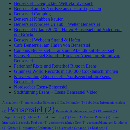
Bensersiel – Geglückter Weltrekordversuch
Bensersiel an der Nordsee aus der Luft gesehen
Bensersiel Camping
Bensersiel Krabben kaufen
Bensersiel Nordsee Urlaub – Wetter Bensersiel
Bensersiel Urlaub 2020 – Hafen Bensersiel und Video von
der Brücke
Bensersiel Webcam Strand & Hafen
Café Bensersiel am Hafen von Bensersiel
Captains Bensersiel – Tanz und Abendlokal Bensersiel
Esens-Bensersiel Strand – Ein lauer Abend am Strand von
Bensersiel
Ferienhof Rixte und Reiterhof Rixte in Esens
Guinness World Records mit 30.000 Cocktailschirmchen
Kurverwaltung Bensersiel – Nordseeurlaub in Esens-
Bensersiel
Nordseebär Esens-Bensersiel
Stadtführung Esens – Esens-Bensersiel Video
Altstadtkern
(1)
authentisches Erlebnis
(1)
Baudenkmäler
(1)
bebilderte Informationstafeln
Bensersiel
(2)
(1)
Bensersiel Krabben kaufen
(1)
Bärenstadt
(1)
Bürgerhäuser
(1)
Deiche
(1)
direkt vom Fang
(1)
Esens
(1)
Esenser Rathaus
(1)
Esens
historisch
(1)
frische Krabben
(1)
geschichtsträchtige Orte
(1)
gezeitenabhängiger Rhythmus
(1)
Granat
(1)
historische Architektur
(1)
historische Gebäude
(1)
Krabben
(1)