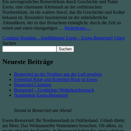
Ein unvergessliches Reiseerlebnis durch Geschichte und Natur
Esens, eine charmante Kleinstadt an der ostfriesischen
Nordseeküste, ist ein wahres Juwel, das für Geschichte und Kultur
bekannt ist. Besonders faszinierend ist der mittelalterliche
Altstadtkern, der es den Besuchern ermöglicht, durch die Zeit zu
reisen und einen einzigartigen …
Weiterlesen …
Continue Reading...
Stadtführung Esens – Esens-Bensersiel Video
Suchen
Suchen
Neueste Beiträge
Bensersiel an der Nordsee aus der Luft gesehen
Ferienhof Rixte und Reiterhof Rixte in Esens
Bensersiel Camping
Bensersiel – Geglückter Weltrekordversuch
Nordseebär Esens-Bensersiel
Strand in Bensersiel am Abend
Esens-Bensersiel: Ihr Nordseeurlaub in Ostfriesland. Urlaub direkt
am Meer. Das Weltnaturerbe Wattenmeer besuchen. Ob allein, zu
zweit oder mit der Familie. In Bensersiel haben Sie einen schönen