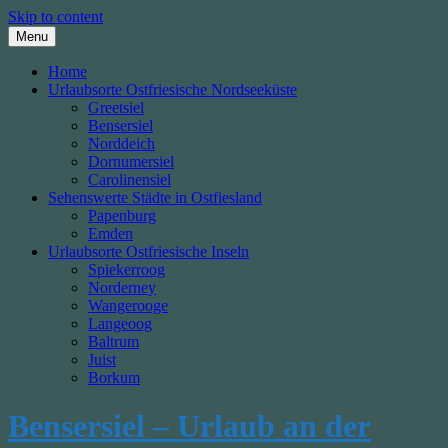
Skip to content
Menu
Home
Urlaubsorte Ostfriesische Nordseeküste
Greetsiel
Bensersiel
Norddeich
Dornumersiel
Carolinensiel
Sehenswerte Städte in Ostfiesland
Papenburg
Emden
Urlaubsorte Ostfriesische Inseln
Spiekerroog
Norderney
Wangerooge
Langeoog
Baltrum
Juist
Borkum
Bensersiel – Urlaub an der