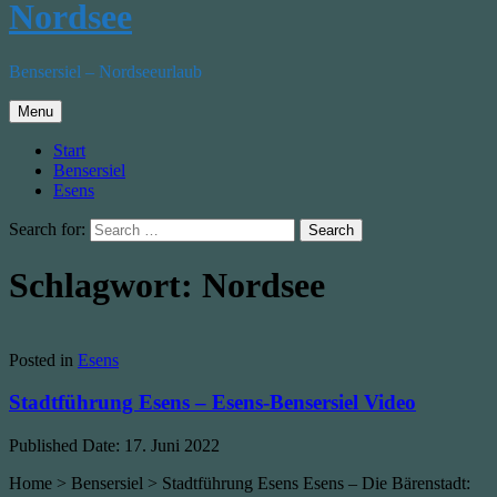
Nordsee
Bensersiel – Nordseeurlaub
Menu
Start
Bensersiel
Esens
Search for:
Schlagwort:
Nordsee
Posted in
Esens
Stadtführung Esens – Esens-Bensersiel Video
Published Date:
17. Juni 2022
Home > Bensersiel > Stadtführung Esens Esens – Die Bärenstadt: