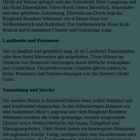
Direkt am Wasser gelegen sind das Suitenhotel Mare Langeoog und
das Hotel Dünenläufer. Diese Hotels bieten Meerblick, Strandnähe
und eine gehobene Ausstattung. Ebenfalls am Deich liegt das
Ringhotel Residenz Wittmund, ein 4-Sterne-Haus mit
Wellnessbereich und Hallenbad. Das traditionsreiche Hotel Kolb
besticht durch maritimen Charme und erstklassige Lage.
Landhotels und Pensionen
Wer es ländlich und gemütlich mag, ist im Landhotel Bauernstuben
oder dem Hotel Meerzeiten gut aufgehoben. Diese Häuser im
Ortskern von Bensersiel überzeugen durch dörfliche Atmosphäre
und Gastlichkeit. Für preisbewusste Urlauber gibt es zahlreiche
kleine Pensionen und Ferienwohnungen wie das Heeren's Hotel
Garni.
Ausstattung und Service
Die meisten Hotels in Bensersiel bieten einen hohen Standard und
sind komfortabel eingerichtet. In den höherwertigen Häusern wie
dem Suitenhotel Mare Langeoog oder dem Ringhotel Residenz
Wittmund erwarten die Gäste geräumige, modern ausgestattete
Zimmer sowie Wellnessbereiche mit Sauna, Dampfbad und
Massageangeboten. Viele Hotels haben ein hoteleigenes Restaurant
mit regionaler Küche. Einige verfügen über eine Strandterrasse oder
einen Biergarten, die Gaumenfreuden mit Meerblick ermöglichen.