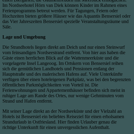
Im Nordseehotel Hörn van Diek können Kinder im Rahmen eines
Ferienprogramms betreut werden. Für Tagungen, Feiern oder
Hochzeiten bieten größere Häuser wie das Aquantis Bensersiel oder
das Vier Jahreszeiten Bensersiel spezielle Veranstaltungsräume und
Säle.
Lage und Umgebung
Die Strandhotels liegen direkt am Deich und nur einen Steinwurf
vom feinsandigen Nordseestrand entfernt. Von hier aus haben die
Gäste einen herrlichen Blick auf die Wattenmeerküste und die
vorgelagerte Insel Langeoog. Im Ortskern von Bensersiel reihen
sich die gemütlichen Landhotels und Pensionen entlang der
Hauptstraße und des malerischen Hafens auf. Viele Unterkünfte
verfügen über einen hoteleigenen Parkplatz, was bei den begrenzten
öffentlichen Parkmöglichkeiten von Vorteil ist. Die
Ferienwohnungen und Appartementhäuser befinden sich meist in
ruhiger Lage am Rande des Ortes, nur wenige Gehminuten vom
Strand und Hafen entfernt.
Mit seiner Lage direkt an der Nordseeküste und der Vielzahl an
Hotels ist Bensersiel ein beliebtes Reiseziel für einen erholsamen
Strandurlaub in Ostfriesland. Hier finden Urlauber genau die
richtige Unterkunft für einen unvergesslichen Aufenthalt.